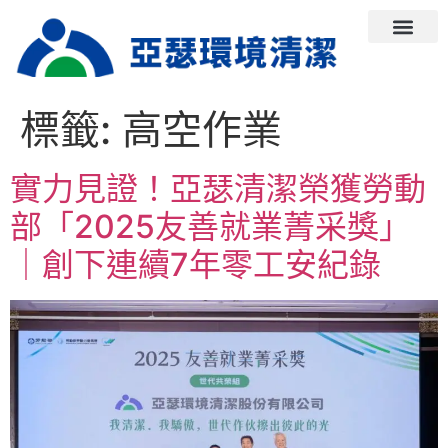
標籤:
高空作業
實力見證！亞瑟清潔榮獲勞動
部「2025友善就業菁采獎」
｜創下連續7年零工安紀錄