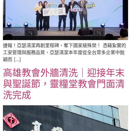
捷報！亞瑟清潔再創里程碑，奪下國家級殊榮！ 憑藉紮實的
工安管理與服務品質，亞瑟清潔本年度從全台眾多企業中脫
穎而 […]
高雄教會外牆清洗｜迎接年末
與聖誕節，靈糧堂教會門面清
洗完成