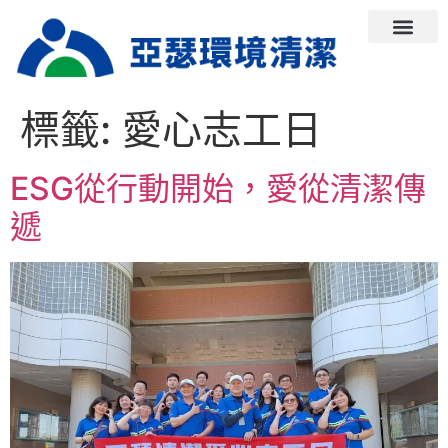
標籤:
愛心志工日
ESG從行動開始，愛從清潔傳
遞