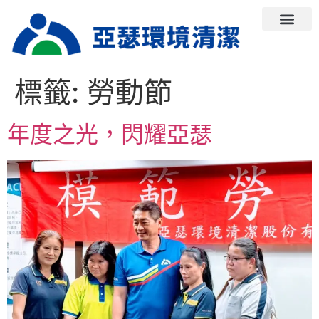
關於亞瑟
服務項目
亞瑟動態
職安專區
人才招募
聯絡我們
ESG專區
員工專區
標籤:
勞動節
年度之光，閃耀亞瑟