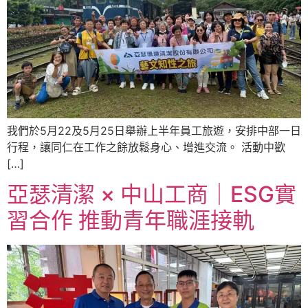
我們於5月22及5月25日舉辦上半年員工旅遊，安排中部一日
行程，讓同仁在工作之餘放鬆身心、增進交流。 活動中歡
[…]
亞瑟清潔 × 中山工商｜ESG實
習合作 推動青年職涯接軌