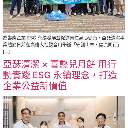
為響應企業 ESG 永續發展並促進同仁身心健康，亞瑟清潔事
業體於日前在高雄大社觀音山舉辦「守護山林・健康同行」
[…]
亞瑟清潔 × 喜憨兒月餅 用行
動實踐 ESG 永續理念，打造
企業公益新價值