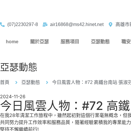
(07)2230297-8
air16868@ms42.hinet.net
高雄市
home
關於亞瑟
服務項目
亞瑟動態
職安
亞瑟動態
首頁
亞瑟動態
今日風雲人物：#72 高鐵台南站 張淑
2024-11-26
今日風雲人物：#72 高鐵
在我28年清潔工作旅程中，雖然起初對這個行業毫無概念，但
共同努力提升工作效率和服務品質，隨著經驗累積我的專業能力
堅持不懈繼續前行!