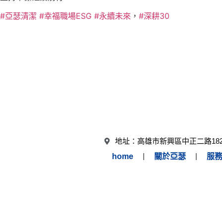
#亞瑟清潔
#幸福職場ESG
#永續未來
，
#深耕30
職安
地址：高雄市新興區中正二路182
home
關於亞瑟
服