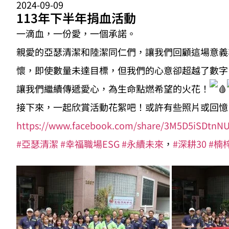
2024-09-09
113年下半年捐血活動
一滴血，一份愛，一個承諾。
親愛的亞瑟清潔和陸潔同仁們，讓我們回顧這場意義非
懷，即使數量未達目標，但我們的心意卻超越了數字
讓我們繼續傳遞愛心，為生命點燃希望的火花！
接下來，一起欣賞活動花絮吧！或許有些照片或回憶
https://www.facebook.com/share/3M5D5iSDtnNU
#亞瑟清潔
#幸福職場ESG
#永續未來
，
#深耕30
#楠